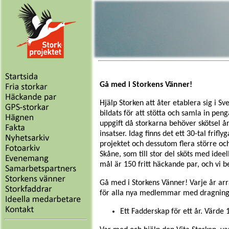
Gå med i Storkens Vänner!
Hjälp Storken att åter etablera sig i S
bildats för att stötta och samla in penga
uppgift då storkarna behöver skötsel år
insatser. Idag finns det ett 30-tal frifl
projektet och dessutom flera större o
Skåne, som till stor del sköts med ideel
mål är 150 fritt häckande par, och vi b
Gå med i Storkens Vänner! Varje år ar
för alla nya medlemmar med dragning 
Ett Fadderskap för ett år. Värde 