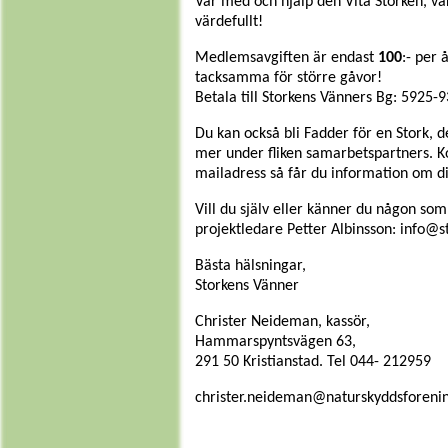
Var med och hjälp den Vita Storken, varj
värdefullt!
Medlemsavgiften är endast
100
:- per 
tacksamma för större gåvor!
Betala till Storkens Vänners Bg: 5925-
Du kan också bli Fadder för en Stork, d
mer under fliken samarbetspartners. 
mailadress så får du information om di
Vill du själv eller känner du någon som
projektledare Petter Albinsson: info@s
Bästa hälsningar,
Storkens Vänner
Christer Neideman, kassör,
Hammarspyntsvägen 63,
291 50 Kristianstad. Tel 044- 212959
christer.neideman@naturskyddsforeni