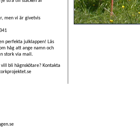
e strå till stacken är
år, men vi är givetvis
9341
en perfekta julklappen! Läs
Kom håg att ange namn och
n stork via mail.
 vill bli hägnskötare? Kontakta
torkprojektet.se
ngen.se