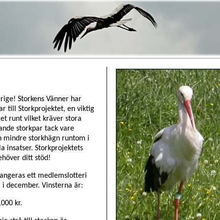
verige! Storkens Vänner har
r till Storkprojektet, en viktig
et runt vilket kräver stora
ygande storkpar tack vare
ch mindre storkhägn runtom i
la insatser. Storkprojektets
ehöver ditt stöd!
rangeras ett medlemslotteri
i december. Vinsterna är:
1000 kr.